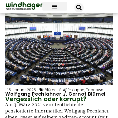
unsere news
unsere kanzlei
unsere erfolge
© Wikimedia Commons
15. Januar 2025
Blümel
,
SLAPP-Klagen
,
Topnews
Wolfgang Pechlahner ./. Gernot Blümel
Vergesslich oder korrupt?
Am 3. März 2021 veröffentlichte der
pensionierte Informatiker Wolfgang Pechlaner
einen Tweet auf seinem Twitter-Account (mit