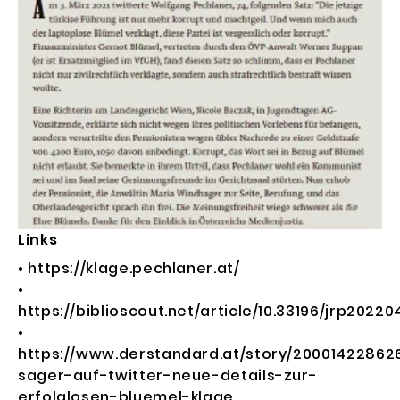
Links
•
https://klage.
p
echlaner.at/
•
https://biblioscout.net/article/10.33196/jrp2022
•
https://www.derstandard.at/story/20001422862
sager-auf-twitter-neue-details-zur-
erfolglosen-bluemel-klage