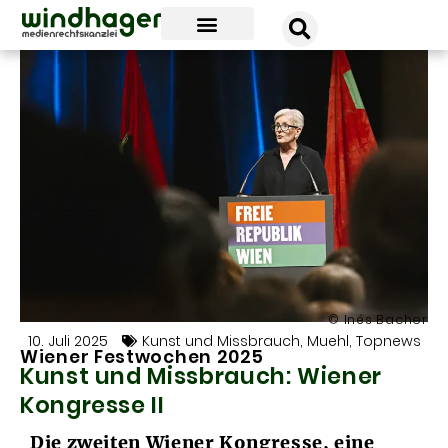
unsere news
unsere kanzlei
unsere erfolge
© Inés Bacher
10. Juli 2025
Kunst und Missbrauch
,
Muehl
,
Topnews
Wiener Festwochen 2025
Kunst und Missbrauch: Wiener
Kongresse II
Die zweiten Wiener Kongresse, eine