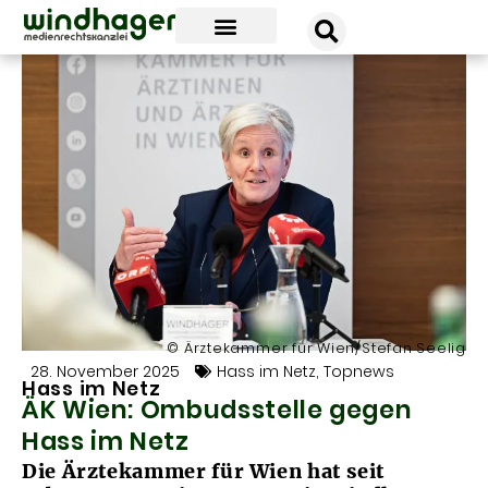
unsere news
unsere kanzlei
unsere erfolge
© Ärztekammer für Wien/Stefan Seelig
28. November 2025
Hass im Netz
,
Topnews
Hass im Netz
ÄK Wien: Ombudsstelle gegen
Hass im Netz
Die Ärztekammer für Wien hat seit