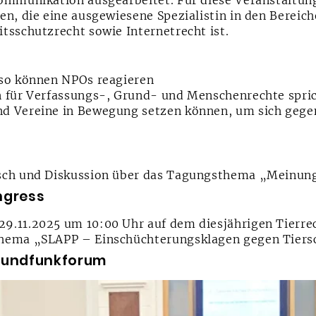
ommunikation ausgearbeitet. Für diese Veranstaltung
en, die eine ausgewiesene Spezialistin in den Bereic
tsschutzrecht sowie Internetrecht ist.
 so können NPOs reagieren
n für Verfassungs-, Grund- und Menschenrechte spri
d Vereine in Bewegung setzen können, um sich gegen
sch und Diskussion über das Tagungsthema „Meinung
ngress
9.11.2025 um 10:00 Uhr auf dem diesjährigen Tierre
Thema „SLAPP – Einschüchterungsklagen gegen Tiers
 Rundfunkforum