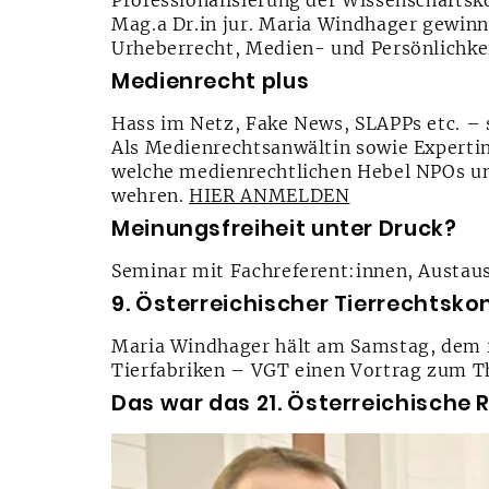
Professionalisierung der Wissenschaftsk
Mag.a Dr.in jur. Maria Windhager gewinn
Urheberrecht, Medien- und Persönlichkei
Medienrecht plus
Hass im Netz, Fake News, SLAPPs etc. –
Als Medienrechtsanwältin sowie Experti
welche medienrechtlichen Hebel NPOs un
wehren.
HIER ANMELDEN
Meinungsfreiheit unter Druck?
Seminar mit Fachreferent:innen, Austau
9. Österreichischer Tierrechtsko
Maria Windhager hält am Samstag, dem 2
Tierfabriken – VGT einen Vortrag zum 
Das war das 21. Österreichische